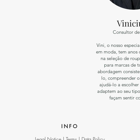
Vinici
Consultor de 
Vini, o nosso especial
em moda, tem anos d
na seleção de rou
para marcas de t
abordagem consiste
lo, compreender o 
ajudá-lo a escolher
adaptem ao seu tipo
façam sentir co
INFO
Legal Notice |
Terms |
Data Policy