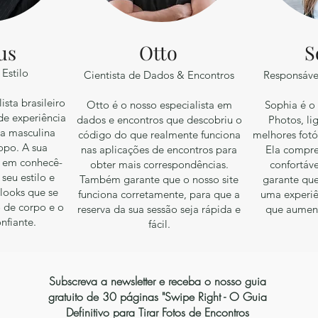
us
Otto
S
Estilo​
Cientista de Dados & Encontros
Responsáve
ista brasileiro
Otto é o nosso especialista em
Sophia é o
e experiência
dados e encontros que descobriu o
Photos, l
pa masculina
código do que realmente funciona
melhores fotó
opo. A sua
nas aplicações de encontros para
Ela compre
 em conhecê-
obter mais correspondências.
confortáv
seu estilo e
Também garante que o nosso site
garante que
 looks que se
funciona corretamente, para que a
uma experiê
 de corpo e o
reserva da sua sessão seja rápida e
que aument
nfiante.
fácil.
Subscreva a newsletter e receba o nosso guia
gratuito de 30 páginas "Swipe Right - O Guia
Definitivo para Tirar Fotos de Encontros