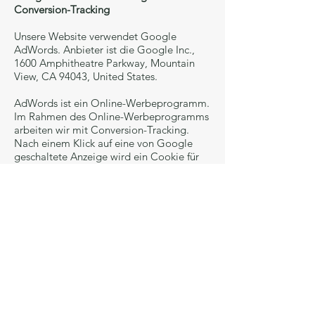
Conversion-Tracking
Unsere Website verwendet Google
AdWords. Anbieter ist die Google Inc.,
1600 Amphitheatre Parkway, Mountain
View, CA 94043, United States.
AdWords ist ein Online-Werbeprogramm.
Im Rahmen des Online-Werbeprogramms
arbeiten wir mit Conversion-Tracking.
Nach einem Klick auf eine von Google
geschaltete Anzeige wird ein Cookie für
das Conversion-Tracking gesetzt. Cookies
sind kleine Textdateien, die Ihr
Webbrowser auf Ihrem Endgerät
speichert. Google AdWords Cookies
verlieren nach 30 Tagen ihre Gültigkeit
und dienen nicht der persönlichen
Identifizierung der Nutzer. Am Cookie
können Google und wir erkennen, dass
Sie auf eine Anzeige geklickt haben und zu
unserer Website weitergeleitet wurden.