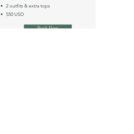
2 outfits & extra tops
550 USD
Book Now
Photo Session Premium
120 minutes
45 photos
3 outfits & extra tops
650 USD
Book Now