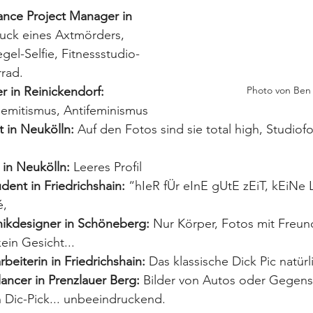
ance Project Manager in 
uck eines Axtmörders, 
el-Selfie, Fitnessstudio-
rrad.
er in Reinickendorf:
Photo von Ben
semitismus, Antifeminismus
t in Neukölln:
 Auf den Fotos sind sie total high, Studiof
 in Neukölln:
 Leeres Profil
udent in Friedrichshain:
 “hIeR fÜr eInE gUtE zEiT, kEiNe
é,
hikdesigner in Schöneberg:
 Nur Körper, Fotos mit Freun
ein Gesicht...
rbeiterin in Friedrichshain:
 Das klassische Dick Pic natürl
lancer in Prenzlauer Berg:
 Bilder von Autos oder Gegenst
n Dic-Pick... unbeeindruckend.