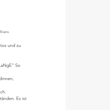
 Evans
otos und zu 
 LaNgE" So 
dinnen, 
ich.
änden. Es ist 