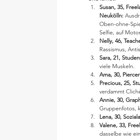
Susan, 35, Freel
Neukölln:
 Ausdr
Oben-ohne-Spieg
Selfie, auf Moto
Nelly, 46, Teach
Rassismus, Anti
Sara, 21, Studen
viele Muskeln.
Ama, 30, Piercer
Precious, 25, St
verdammt Clich
Annie, 30, Grap
Gruppenfotos, k
Lena, 30, Soziala
Valene, 33, Free
dasselbe wie ei