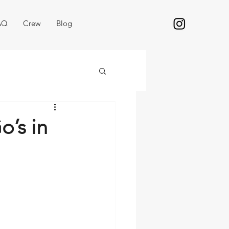
AQ
Crew
Blog
o’s in