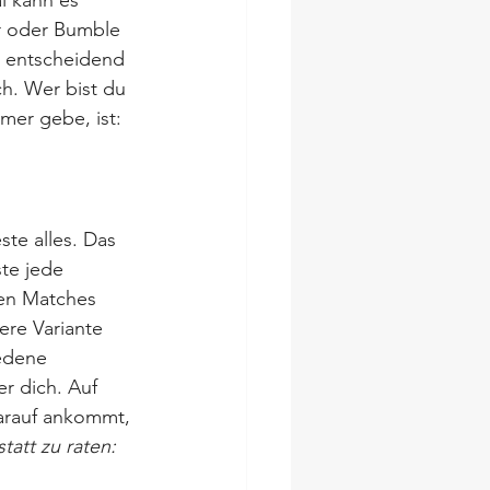
al kann es 
r oder Bumble 
s entscheidend 
h. Wer bist du 
mer gebe, ist: 
te alles. Das 
te jede 
ten Matches 
re Variante 
edene 
er dich. Auf 
darauf ankommt, 
tatt zu raten: 