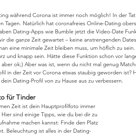
ting während Corona ist immer noch möglich! In der Ta
n Tagen. Natürlich hat coronafreies Online-Dating oberste
ben Dating-Apps wie Bumble jetzt die Video-Date Funkt
wir die ganze Zeit gewartet – keine anstrengenden Date
n eine minimale Zeit bleiben muss, um höflich zu sein.
z und knapp sein. Hätte diese Funktion schon vor lange
aber ok;) Aber was ist, wenn du nicht mal genug Matche
rofil in der Zeit vor Corona etwas staubig geworden ist? H
 dein Dating-Profil von zu Hause aus zu verbessern.
to für Tinder
amen Zeit ist dein Hauptprofilfoto immer 
Hier sind einige Tipps, wie du bei dir zu 
Aufnahme machen kannst: Finde den Platz 
. Beleuchtung ist alles in der Dating-