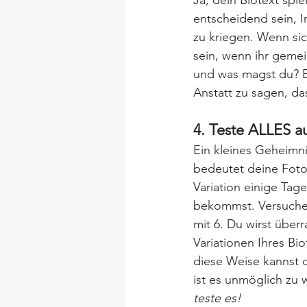
Ja, dein Biotext spie
entscheidend sein, I
zu kriegen. Wenn sic
sein, wenn ihr gemei
und was magst du? Es
Anstatt zu sagen, das
4. Teste ALLES a
Ein kleines Geheimni
bedeutet deine Foto
Variation einige Ta
bekommst. Versuche 
mit 6. Du wirst über
Variationen Ihres Bio
diese Weise kannst d
ist es unmöglich zu w
teste es!