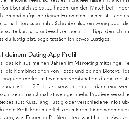
lt eine Rolle. Nein, solltest es nicht leer lassen. Manchm
nfos über sich selbst zu haben, um den Match bei Tinde
h jemand aufgrund deiner Fotos nicht sicher ist, kann e
nsame Interessen habt. Schreibe also ein wenig über dic
 sollte kurz und unbeschwert sein. Ein Tipp, den ich im
s du lustig bist, sage tatsächlich etwas Lustiges.
uf deinem Dating-App Profil
s, das ich aus meinen Jahren im Marketing mitbringe: Tes
s, die Kombinationen von Fotos und deinen Biotext. Tes
ge lang und merke, mit welcher Kombination du die meis
zunächst nur 2 Fotos zu verwenden und dann eine weite
rascht sein, manchmal ist weniger mehr. Probiere verschi
textes aus: Kurz, lang, lustig oder verschiedene Infos üb
u dein Profil kontinuierlich optimieren. Denn wenn es 
issen, was Frauen in Profilen interessant finden. 
Also ans