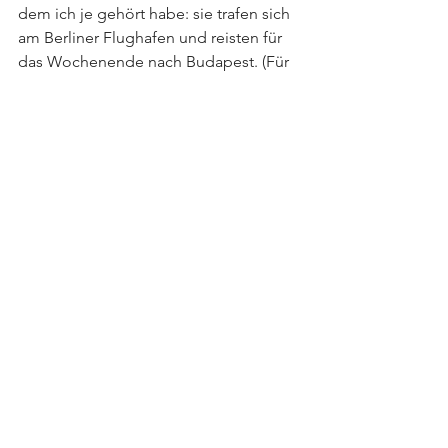
dem ich je gehört habe: sie trafen sich 
am Berliner Flughafen und reisten für 
das Wochenende nach Budapest. (Für 
diejenigen, die neugierig sind, wie die 
Reise verlief: Sie hatten eine gute Zeit, 
aber sie haben sich nicht auf einer 
romantischen Ebene verstanden) 
Da hast du es also, Online-Dating kann 
alles sein, was du willst, werde einfach 
kreativ und setze dich selbst in Szene!
7. Was ein erfolgreiches 
Fotoshooting ausmacht, ist die 
positive und lustige Einstellung
Kürzlich hatte ich ein 
Beratungsgespräch mit einem Kunden 
und er fragte mich nach den 