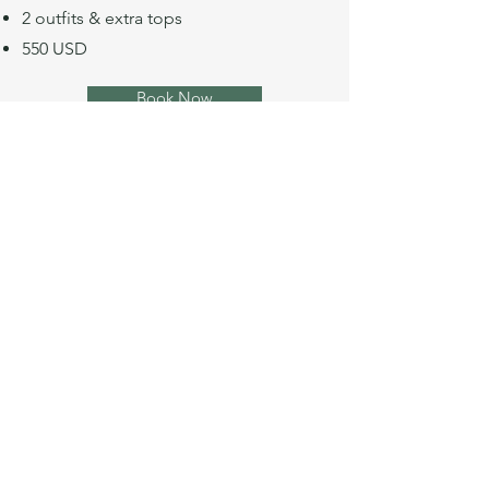
2 outfits & extra tops
550 USD
Book Now
Photo Session Premium
120 minutes
45 photos
3 outfits & extra tops
650 USD
Book Now