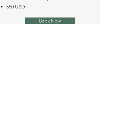
550 USD
Book Now
Photo Session Premium
120 minutes
45 photos
3 outfits & extra tops
650 USD
Book Now